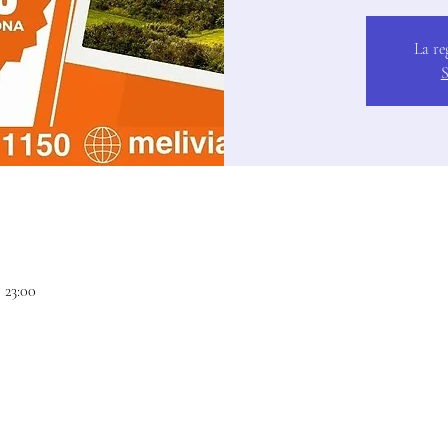
La re
S
 23:00