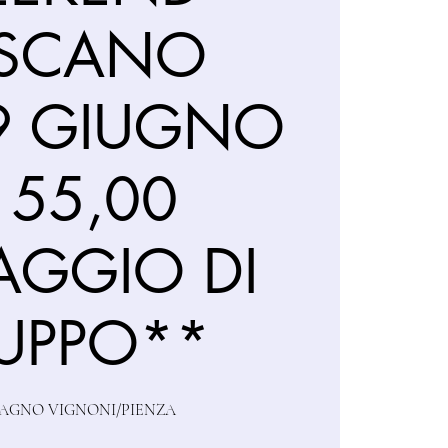
SCANO
9 GIUGNO
155,00
AGGIO DI
UPPO**
BAGNO VIGNONI/PIENZA