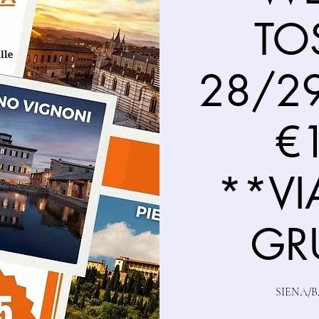
TO
28/2
€
**VI
GR
SIENA/