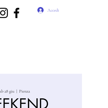
Accedi
ab 28 giu
  |  
Pienza
EKEND