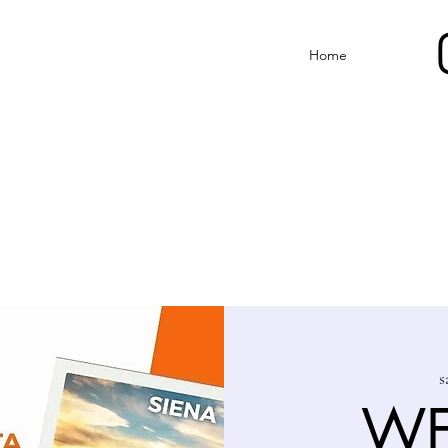
Home
s
WE