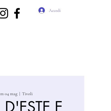
Accedi
om 04 mag
  |  
Tivoli
A D'ESTE E