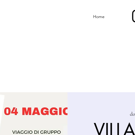
Home
d
VILL