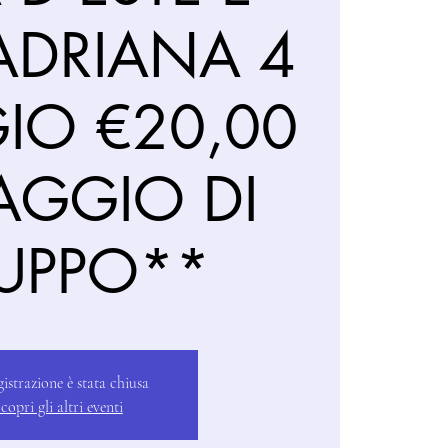
 ADRIANA 4
IO €20,00
AGGIO DI
UPPO**
gistrazione è stata chiusa
copri gli altri eventi