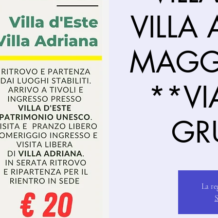
VILLA
MAGG
**VI
GR
La re
S