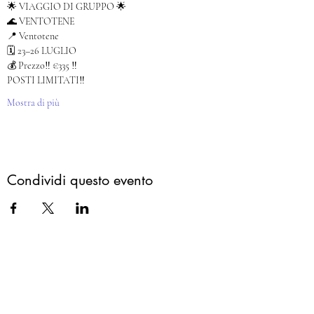
🌟 VIAGGIO DI GRUPPO 🌟
🌊 VENTOTENE
📍 Ventotene
🗓️ 23–26 LUGLIO
💰 Prezzo‼️ €335 ‼️
POSTI LIMITATI‼️
Mostra di più
Condividi questo evento