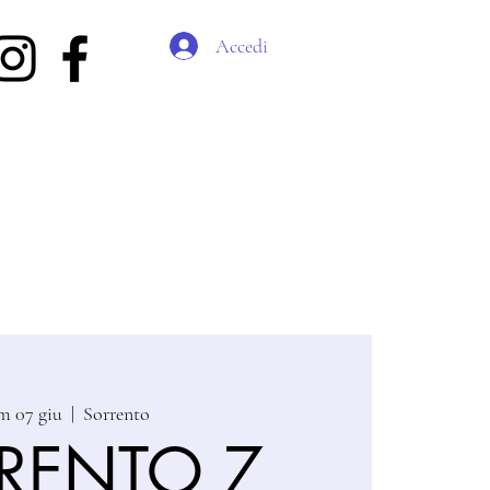
Accedi
m 07 giu
  |  
Sorrento
RENTO 7