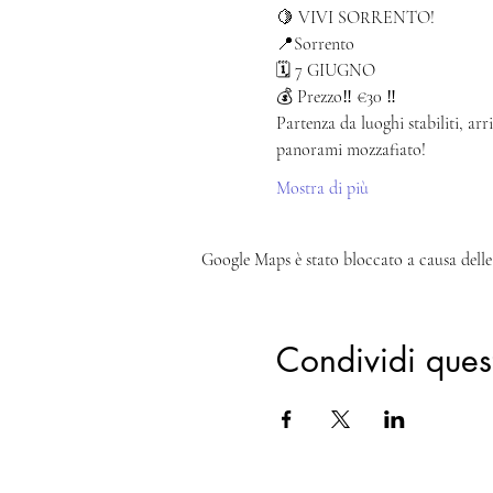
🍋 VIVI SORRENTO!
📍Sorrento
🗓️ 7 GIUGNO
💰 Prezzo‼️ €30 ‼️
Partenza da luoghi stabiliti, arr
panorami mozzafiato!
Mostra di più
Google Maps è stato bloccato a causa delle 
Condividi ques