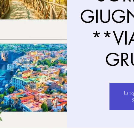
GIUG
**VI
GR
La re
S