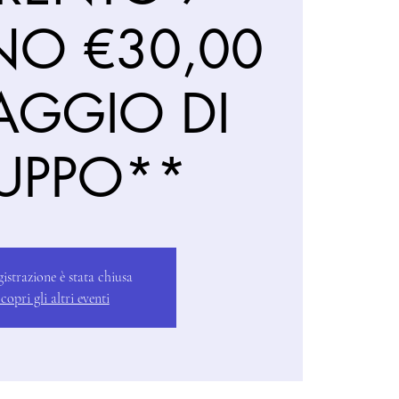
NO €30,00
AGGIO DI
UPPO**
gistrazione è stata chiusa
copri gli altri eventi