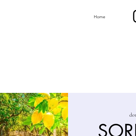
Home
do
SOR