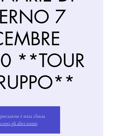
LERNO 7
CEMBRE
00 **TOUR
GRUPPO**
gistrazione è stata chiusa
copri gli altri eventi