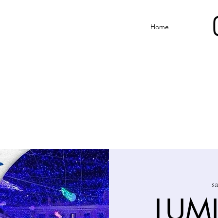
Home
s
LUMI