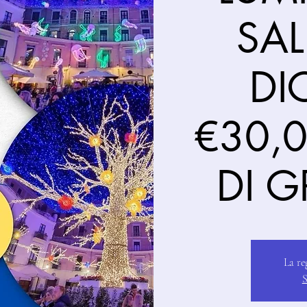
SA
DI
€30,
DI 
La re
S