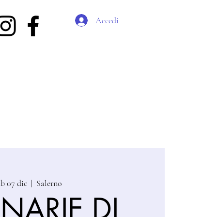
Accedi
ab 07 dic
  |  
Salerno
NARIE DI