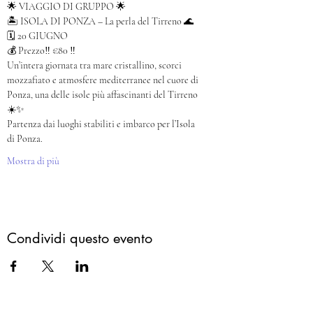
🌟 VIAGGIO DI GRUPPO 🌟
🏝️ ISOLA DI PONZA – La perla del Tirreno 🌊
🗓️ 20 GIUGNO
💰 Prezzo‼️ €80 ‼️
Un’intera giornata tra mare cristallino, scorci 
mozzafiato e atmosfere mediterranee nel cuore di 
Ponza, una delle isole più affascinanti del Tirreno 
☀️✨
Partenza dai luoghi stabiliti e imbarco per l’Isola 
di Ponza.
Mostra di più
Condividi questo evento