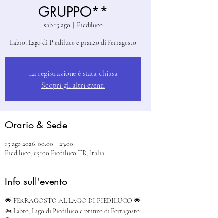
GRUPPO**
sab 15 ago
  |  
Piediluco
Labro, Lago di Piediluco e pranzo di Ferragosto
La registrazione è stata chiusa
Scopri gli altri eventi
Orario & Sede
15 ago 2026, 00:00 – 23:00
Piediluco, 05100 Piediluco TR, Italia
Info sull'evento
🌟 FERRAGOSTO AL LAGO DI PIEDILUCO 🌟
🚤 Labro, Lago di Piediluco e pranzo di Ferragosto