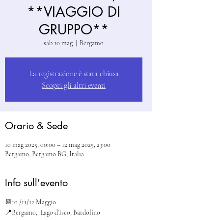
**VIAGGIO DI
GRUPPO**
sab 10 mag
  |  
Bergamo
La registrazione è stata chiusa
Scopri gli altri eventi
Orario & Sede
10 mag 2025, 00:00 – 12 mag 2025, 23:00
Bergamo, Bergamo BG, Italia
Info sull'evento
📆10 /11/12 Maggio
📍Bergamo,  Lago d’Iseo, Bardolino 