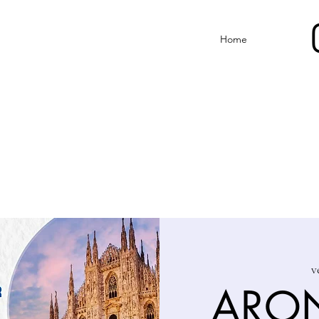
Home
v
ARON