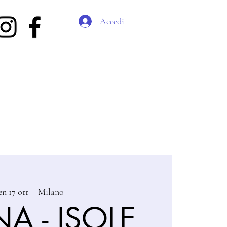
Accedi
en 17 ott
  |  
Milano
A - ISOLE