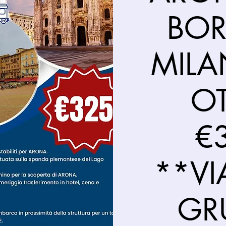
BOR
MILA
O
€
**VI
GR