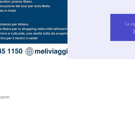
La re
S
 23:00