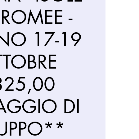
ROMEE -
NO 17-19
TTOBRE
325,00
AGGIO DI
UPPO**